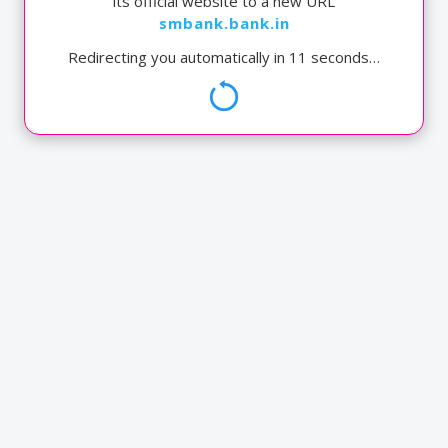
प्रजासत्ताक दिनानिमित्त ध्वजारोहण करताना मा.चेअरमन श्री
its official website to a new URL
दिलीपजी पारख
smbank.bank.in
Redirecting you automatically in
10
seconds…
UPI Inauguration ceremony